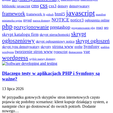
css
cms
css3
biblioteki javascript
demoty
demotywatory
javascript
framework
html5
framework js
github
manifest
NOTICE
notice3
mysql
ogłoszenia online
miniaturka wpisu
nazwa domeny
php
pozycjonowanie
prestashop
react
seo
programowanie php
skrypt
skrypt katalogu firm
skrypt nieruchomości
ogłoszeniowy
skrypt ogłoszeń
skrypt ogłoszeniowy notice
strona www
Symfony
skrypt typu demotywatory
skrypty
svelte
szablon
tworzenie stron www
vue
typescript
wordpress
tłumaczenie
wordpress
wybór nazwy domeny
Dlaczego testy w aplikacjach PHP i Symfony są
ważne?
13 lipca 2026
W przypadku gotowych skryptów stron internetowych często
pojawia się podobny scenariusz: klient kupuje działający system, a
następnie chce go dostosować do swoich potrzeb. Dodanie
nowego…