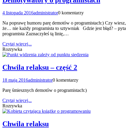
Demotywatory o programistach
4 listopada 2016
administrator
0 komentarzy
Na poprawę humoru parę demotów o programistach:) Czy wiesz,
że… nie każdy programista to sztywniak Gdzie jest błąd? – pyta
programista Zaznaczyłeś tą linię,…
Czytaj więcej...
Rozrywka
Chwila relaksu – część 2
18 maja 2016
administrator
0 komentarzy
Parę śmiesznych demotów o programistach:)
Czytaj więcej...
Rozrywka
Chwila relaksu