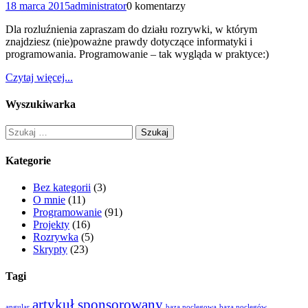
18 marca 2015
administrator
0 komentarzy
Dla rozluźnienia zapraszam do działu rozrywki, w którym
znajdziesz (nie)poważne prawdy dotyczące informatyki i
programowania. Programowanie – tak wygląda w praktyce:)
Czytaj więcej...
Wyszukiwarka
Szukaj:
Kategorie
Bez kategorii
(3)
O mnie
(11)
Programowanie
(91)
Projekty
(16)
Rozrywka
(5)
Skrypty
(23)
Tagi
artykuł sponsorowany
angular
baza noclegowa
baza noclegów