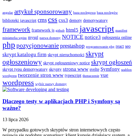
artykuł sponsorowany
angular
baza noclegowa
baza noclegów
css
cms
css3
biblioteki javascript
demoty
demotywatory
javascript
framework
html5
framework js
github
manifest
NOTICE
notice3
mysql
ogłoszenia online
miniaturka wpisu
nazwa domeny
php
pozycjonowanie
prestashop
react
seo
programowanie php
skrypt
skrypt katalogu firm
skrypt nieruchomości
ogłoszeniowy
skrypt ogłoszeń
skrypt ogłoszeniowy notice
strona www
Symfony
skrypt typu demotywatory
skrypty
svelte
szablon
tworzenie stron www
vue
typescript
wordpress
tłumaczenie
wordpress
wybór nazwy domeny
Dlaczego testy w aplikacjach PHP i Symfony są
ważne?
13 lipca 2026
W przypadku gotowych skryptów stron internetowych często
pojawia się podobny scenariusz: klient kupuje działający system, a