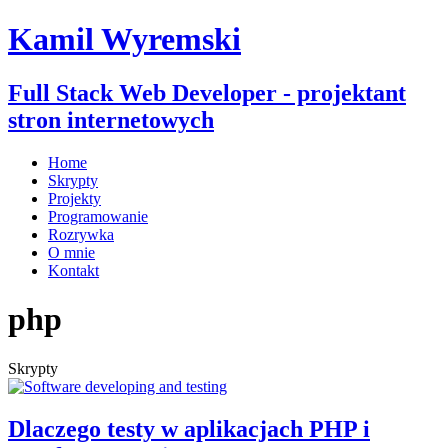
Kamil Wyremski
Full Stack Web Developer - projektant
stron internetowych
Home
Skrypty
Projekty
Programowanie
Rozrywka
O mnie
Kontakt
php
Skrypty
Dlaczego testy w aplikacjach PHP i