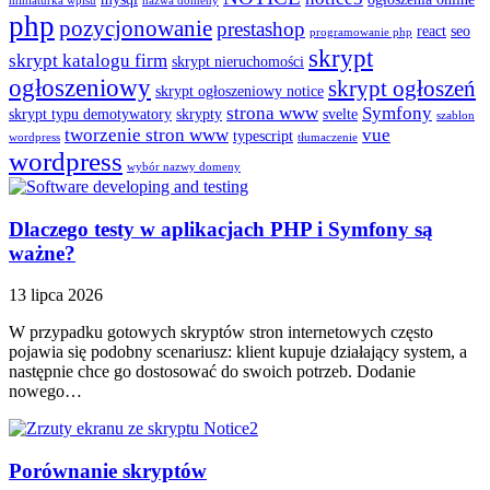
miniaturka wpisu
nazwa domeny
php
pozycjonowanie
prestashop
react
seo
programowanie php
skrypt
skrypt katalogu firm
skrypt nieruchomości
ogłoszeniowy
skrypt ogłoszeń
skrypt ogłoszeniowy notice
strona www
Symfony
skrypt typu demotywatory
skrypty
svelte
szablon
tworzenie stron www
vue
typescript
wordpress
tłumaczenie
wordpress
wybór nazwy domeny
Dlaczego testy w aplikacjach PHP i Symfony są
ważne?
13 lipca 2026
W przypadku gotowych skryptów stron internetowych często
pojawia się podobny scenariusz: klient kupuje działający system, a
następnie chce go dostosować do swoich potrzeb. Dodanie
nowego…
Porównanie skryptów