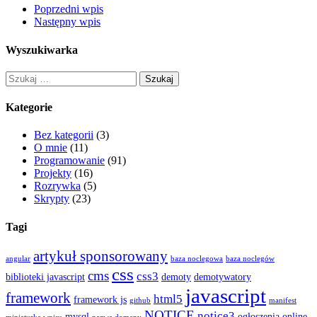
Poprzedni wpis
Następny wpis
Wyszukiwarka
Szukaj:
Kategorie
Bez kategorii
(3)
O mnie
(11)
Programowanie
(91)
Projekty
(16)
Rozrywka
(5)
Skrypty
(23)
Tagi
artykuł sponsorowany
angular
baza noclegowa
baza noclegów
css
cms
css3
biblioteki javascript
demoty
demotywatory
javascript
framework
html5
framework js
github
manifest
NOTICE
notice3
mysql
ogłoszenia online