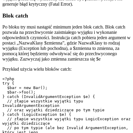
generuje błąd krytyczny (Fatal Error).
Blok catch
Po bloku try musi nastąpić minimum jeden blok catch. Blok catch
pozwala na przechwycenie zaistniałego wyjątku i wykonanie
odpowiednich czynności. Instrukcja catch pobiera jeden argument w
postaci „NazwaKlasy $zmienna”, gdzie NazwaKlasy to rodzaj
wyjątku (Exception lub pochodna), a $zmienna to zmienna, za
pomocą której będziemy odwoływać się do przechwyconego
wyjątku. Zazwyczaj jako zmienna zamieszcza się $e
Przykład użycia wielu bloków catch:
<?php

try {

  $bar = new Bar();

  $bar->foo();

} catch (InvalidArgumentException $e) {

  // złapie wszystkie wyjątki typu 
InvalidArgumentException

  // oraz wyjątki dziedziczące po tym typie

} catch (LogicException $e) {

  // złapie wszystkie wyjątki typu LogicException oraz 
wyjątki dziedziczące

  // po tym typie (ale bez Invalid ArgumentException, 
który jest jego
