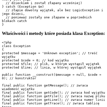
  // dzieckiem i został złapany wcześniej)

} catch (Exception $e)

  // złapie dowolny wyjątek, ale bez LogicException i 
jego dzieci,

  // ponieważ zostały one złapane w poprzednich 
blokach catch

Właściwości i metody które posiada klasa Exception:
<?php

class Exception

{

protected $message = 'Unknown exception'; // treść 
wyjątku

protected $code = 0; // kod wyjątku

protected $file; // plik, w którym wystąpił wyjątek

protected $line; // linia, w której wystąpił wyjątek

public function __construct($message = null, $code = 
0); // konstruktor

final public function getMessage(); // zwraca 
wiadomość wyjątku

final public function getCode(); // zwraca kod wyjątku

final public function getFile(); // zwraca nazwę pliku

final public function getLine(); // zwraca numer linii

final public function getTrace(); // zwraca tablicę 
trace
