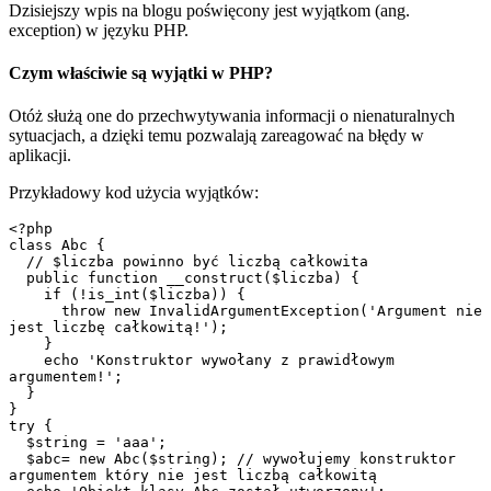
Dzisiejszy wpis na blogu poświęcony jest wyjątkom (ang.
exception) w języku PHP.
Czym właściwie są
wyjątki w PHP
?
Otóż służą one do przechwytywania informacji o nienaturalnych
sytuacjach, a dzięki temu pozwalają zareagować na błędy w
aplikacji.
Przykładowy kod użycia wyjątków:
<?php

class Abc {

  // $liczba powinno być liczbą całkowita

  public function __construct($liczba) {

    if (!is_int($liczba)) {

      throw new InvalidArgumentException('Argument nie 
jest liczbę całkowitą!');

    }

    echo 'Konstruktor wywołany z prawidłowym 
argumentem!';

  }

}

try {

  $string = 'aaa';

  $abc= new Abc($string); // wywołujemy konstruktor 
argumentem który nie jest liczbą całkowitą
