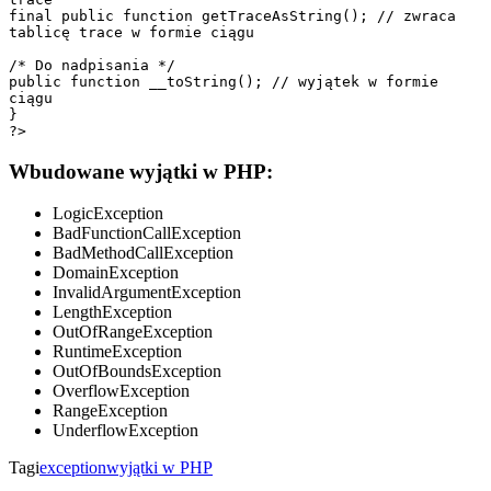
final public function getTraceAsString(); // zwraca 
tablicę trace w formie ciągu

/* Do nadpisania */

public function __toString(); // wyjątek w formie 
ciągu

}

Wbudowane wyjątki w PHP:
LogicException
BadFunctionCallException
BadMethodCallException
DomainException
InvalidArgumentException
LengthException
OutOfRangeException
RuntimeException
OutOfBoundsException
OverflowException
RangeException
UnderflowException
Tagi
exception
wyjątki w PHP