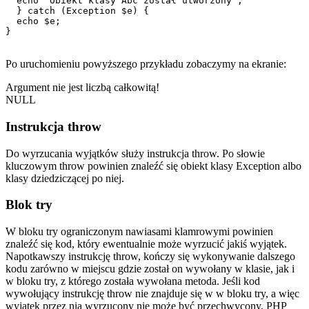
  echo 'Obiekt klasy Abc został utworzony';

  } catch (Exception $e) {

  echo $e;

}

Po uruchomieniu powyższego przykładu zobaczymy na ekranie:
Argument nie jest liczbą całkowitą!
NULL
Instrukcja throw
Do wyrzucania wyjątków służy instrukcja throw. Po słowie
kluczowym throw powinien znaleźć się obiekt klasy Exception albo
klasy dziedziczącej po niej.
Blok try
W bloku try ograniczonym nawiasami klamrowymi powinien
znaleźć się kod, który ewentualnie może wyrzucić jakiś wyjątek.
Napotkawszy instrukcję throw, kończy się wykonywanie dalszego
kodu zarówno w miejscu gdzie został on wywołany w klasie, jak i
w bloku try, z którego została wywołana metoda. Jeśli kod
wywołujący instrukcję throw nie znajduje się w w bloku try, a więc
wyjątek przez nią wyrzucony nie może być przechwycony, PHP