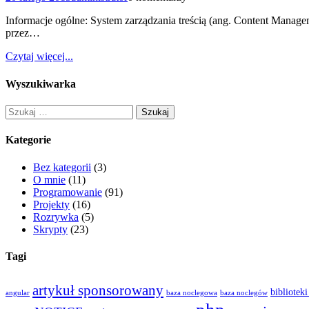
Informacje ogólne: System zarządzania treścią (ang. Content Mana
przez…
Czytaj więcej...
Wyszukiwarka
Szukaj:
Kategorie
Bez kategorii
(3)
O mnie
(11)
Programowanie
(91)
Projekty
(16)
Rozrywka
(5)
Skrypty
(23)
Tagi
artykuł sponsorowany
biblioteki
angular
baza noclegowa
baza noclegów