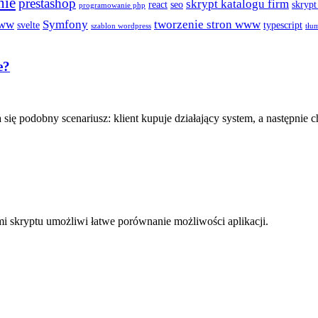
nie
prestashop
skrypt katalogu firm
react
seo
skrypt
programowanie php
www
Symfony
tworzenie stron www
svelte
typescript
szablon wordpress
tłu
e?
się podobny scenariusz: klient kupuje działający system, a następni
 skryptu umożliwi łatwe porównanie możliwości aplikacji.