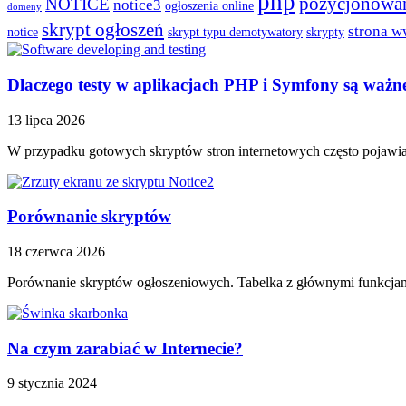
php
pozycjonowa
NOTICE
notice3
ogłoszenia online
domeny
skrypt ogłoszeń
strona 
notice
skrypt typu demotywatory
skrypty
Dlaczego testy w aplikacjach PHP i Symfony są ważn
13 lipca 2026
W przypadku gotowych skryptów stron internetowych często pojawia 
Porównanie skryptów
18 czerwca 2026
Porównanie skryptów ogłoszeniowych. Tabelka z głównymi funkcjami
Na czym zarabiać w Internecie?
9 stycznia 2024