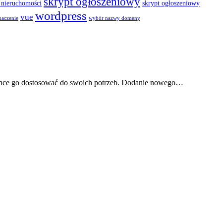
skrypt ogłoszeniowy
 nieruchomości
skrypt ogłoszeniowy
wordpress
vue
maczenie
wybór nazwy domeny
e chce go dostosować do swoich potrzeb. Dodanie nowego…