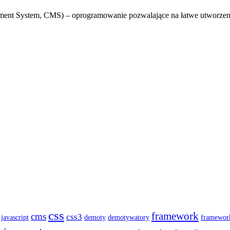
gement System, CMS) – oprogramowanie pozwalające na łatwe utworzen
css
framework
cms
css3
 javascript
demoty
demotywatory
framework