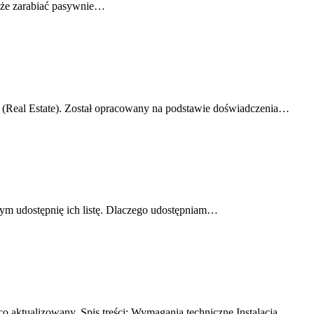
 może zarabiać pasywnie…
i (Real Estate). Został opracowany na podstawie doświadczenia…
ym udostępnię ich listę. Dlaczego udostępniam…
 aktualizowany. Spis treści: Wymagania techniczne Instalacja