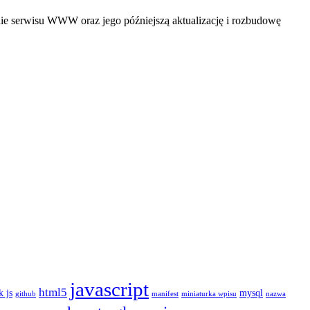
ie serwisu WWW oraz jego późniejszą aktualizację i rozbudowę
javascript
html5
 js
mysql
github
manifest
miniaturka wpisu
nazwa