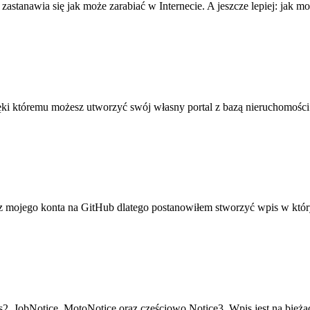
 zastanawia się jak może zarabiać w Internecie. A jeszcze lepiej: jak
ęki któremu możesz utworzyć swój własny portal z bazą nieruchomośc
 z mojego konta na GitHub dlatego postanowiłem stworzyć wpis w któr
, JobNotice, MotoNotice oraz częściowo Notice3. Wpis jest na bieżąco