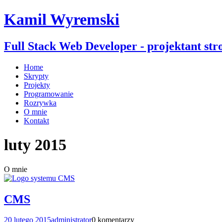
Kamil Wyremski
Full Stack Web Developer - projektant str
Home
Skrypty
Projekty
Programowanie
Rozrywka
O mnie
Kontakt
luty 2015
O mnie
CMS
20 lutego 2015
administrator
0 komentarzy