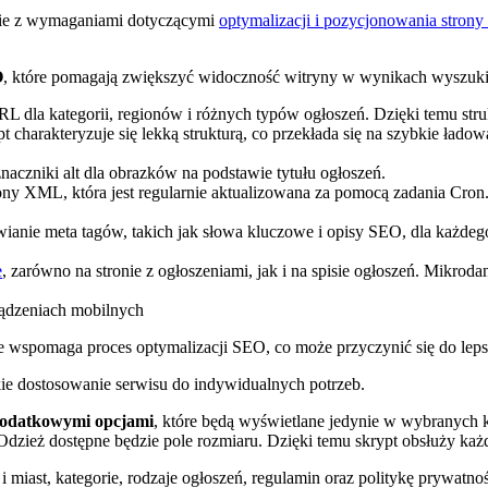
nie z wymaganiami dotyczącymi
optymalizacji i pozycjonowania stro
O
, które pomagają zwiększyć widoczność witryny w wynikach wyszukiwa
L dla kategorii, regionów i różnych typów ogłoszeń. Dzięki temu struk
arakteryzuje się lekką strukturą, co przekłada się na szybkie ładowa
naczniki alt dla obrazków na podstawie tytułu ogłoszeń.
ny XML, która jest regularnie aktualizowana za pomocą zadania Cron.
anie meta tagów, takich jak słowa kluczowe i opisy SEO, dla każdego 
e
, zarówno na stronie z ogłoszeniami, jak i na spisie ogłoszeń. Mikro
rządzeniach mobilnych
akże wspomaga proces optymalizacji SEO, co może przyczynić się do l
ie dostosowanie serwisu do indywidualnych potrzeb.
 dodatkowymi opcjami
, które będą wyświetlane jedynie w wybranych 
 Odzież dostępne będzie pole rozmiaru. Dzięki temu skrypt obsłuży ka
 miast, kategorie, rodzaje ogłoszeń, regulamin oraz politykę prywatno