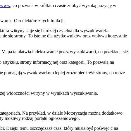
ny www
, co pozwala w krótkim czasie zdobyć wysoką pozycję w
rek. Oto niektóre z tych funkcji:
tura witryny staje się bardziej czytelna dla wyszukiwarek.
nie się strony. To istotne dla użytkowników oraz wpływa korzystnie
 Mapa ta ułatwia indeksowanie przez wyszukiwarki, co przekłada się
artykułu, strony informacyjnej oraz kategorii. To pozwala na
dane pomagają wyszukiwarkom lepiej zrozumieć treść strony, co może
epszej widoczności witryny w wynikach wyszukiwania.
kategoriach. Na przykład, w dziale Motoryzacja można dodatkowo
żdy możliwy rodzaj portalu ogłoszeniowego.
ści. Dzięki temu oszczędzasz czas, który musiałbyś poświęcić na