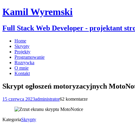
Kamil Wyremski
Full Stack Web Developer - projektant str
Home
Skrypty
Projekty
Programowanie
Rozrywka
O mnie
Kontakt
Skrypt ogłoszeń motoryzacyjnych MotoNo
15 czerwca 2023
administrator
62 komentarze
Kategoria
Skrypty