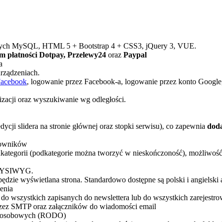
anych MySQL, HTML 5 + Bootstrap 4 + CSS3, jQuery 3, VUE.
em płatności Dotpay, Przelewy24
oraz
Paypal
a
rządzeniach.
acebook
, logowanie przez Facebook-a, logowanie przez konto Google,
izacji oraz wyszukiwanie wg odległości.
ycji slidera na stronie głównej oraz stopki serwisu), co zapewnia
dod
kowników
kategorii (podkategorie można tworzyć w nieskończoność), możliwość 
l WYSIWYG.
dzie wyświetlana strona. Standardowo dostępne są polski i angielski
enia
 do wszystkich zapisanych do newslettera lub do wszystkich zarejest
rzez SMTP oraz załączników do wiadomości email
ych osobowych (RODO)