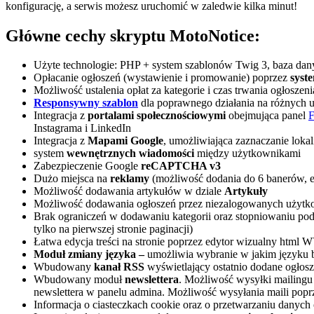
konfigurację, a serwis możesz uruchomić w zaledwie kilka minut!
Główne cechy skryptu MotoNotice:
Użyte technologie: PHP + system szablonów Twig 3, baza d
Opłacanie ogłoszeń (wystawienie i promowanie) poprzez
syst
Możliwość ustalenia opłat za kategorie i czas trwania ogłoszeni
Responsywny szablon
dla poprawnego działania na różnych u
Integracja z
portalami społecznościowymi
obejmująca panel
F
Instagrama i LinkedIn
Integracja z
Mapami Google
, umożliwiająca zaznaczanie lokal
system
wewnętrznych wiadomości
między użytkownikami
Zabezpieczenie Google
reCAPTCHA v3
Dużo miejsca na
reklamy
(możliwość dodania do 6 banerów, ed
Możliwość dodawania artykułów w dziale
Artykuły
Możliwość dodawania ogłoszeń przez niezalogowanych użyt
Brak ograniczeń w dodawaniu kategorii oraz stopniowaniu pod
tylko na pierwszej stronie paginacji)
Łatwa edycja treści na stronie poprzez edytor wizualny htm
Moduł zmiany języka –
umożliwia wybranie w jakim języku bę
Wbudowany
kanał RSS
wyświetlający ostatnio dodane ogłosz
Wbudowany moduł
newslettera
. Możliwość wysyłki mailingu
newslettera w panelu admina. Możliwość wysyłania maili pop
Informacja o ciasteczkach cookie oraz o przetwarzaniu dan