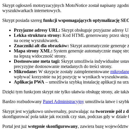
Skrypt ogłoszeń motoryzacyjnych MotoNotice został napisany zgod
wyszukiwarkach internetowych.
Skrypt posiada szereg
funkcji wspomagających optymalizację SE
Przyjazne adresy URL:
Skrypt obsługuje przyjazne adresy UR
Lekka struktura strony:
Kod HTML generowany przez skrypt ch
na ocenę wyszukiwarek.
Znaczniki alt dla obrazków:
Skrypt automatycznie generuje z
Mapa strony XML:
System generuje automatycznie mapę stro
na lepszą widoczność strony.
Dostosowane meta tagi:
Skrypt umożliwia indywidualne ustawi
precyzyjne dostosowanie metadanych do treści strony.
Mikrodane:
W skrypcie zostały zaimplementowane
mikrodan
wpływać korzystnie na jej pozycję w wynikach wyszukiwania.
Aplikacja PWA
– umożliwia szybką instalację aplikacji na u
Dzięki tym funkcjom skrypt nie tylko ułatwia obsługę strony, ale t
Bardzo rozbudowany
Panel Administracyjny
umożliwia łatwe i szybk
Skrypt jest wyjątkowo uniwersalny, pozwalając na
tworzenie pól z
skonfigurować pola takie jak rocznik czy stan, podczas gdy w dziale
Portal jest już
wstępnie skonfigurowany
, zawiera bazę województw i