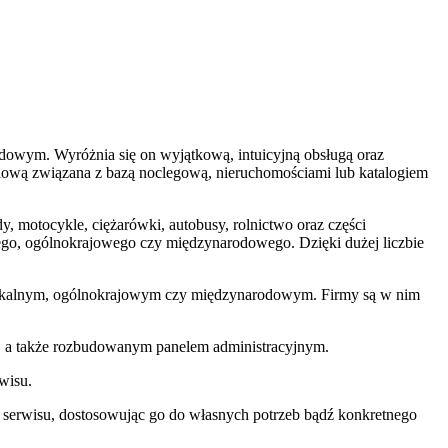
dowym. Wyróżnia się on wyjątkową, intuicyjną obsługą oraz
iową związana z bazą noclegową, nieruchomościami lub katalogiem
, motocykle, ciężarówki, autobusy, rolnictwo oraz części
nego, ogólnokrajowego czy międzynarodowego. Dzięki dużej liczbie
ie lokalnym, ogólnokrajowym czy międzynarodowym. Firmy są w nim
, a także rozbudowanym panelem administracyjnym.
rwisu.
 serwisu, dostosowując go do własnych potrzeb bądź konkretnego