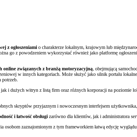
wej z ogłoszeniami
o charakterze lokalnym, krajowym lub międzynaro
ożna go z powodzeniem wykorzystać również jako platformę ogłoszen
ch online związanych z branżą motoryzacyjną
, obejmującą samochody
eniowej w innych kategoriach. Może służyć jako silnik portalu lokal
 potrzeb.
jak i dużych witryn z listą firm oraz różnych korporacji na poziom
obnych skryptów przyjaznym i nowoczesnym interfejsem użytkownika
dność i łatwość obsługi
zarówno dla klientów, jak i administratora se
iwia osobom zaznajomionym z tym frameworkiem łatwą edycję wyglądu