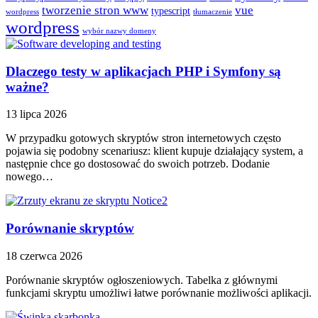
tworzenie stron www
vue
typescript
wordpress
tłumaczenie
wordpress
wybór nazwy domeny
Dlaczego testy w aplikacjach PHP i Symfony są
ważne?
13 lipca 2026
W przypadku gotowych skryptów stron internetowych często
pojawia się podobny scenariusz: klient kupuje działający system, a
następnie chce go dostosować do swoich potrzeb. Dodanie
nowego…
Porównanie skryptów
18 czerwca 2026
Porównanie skryptów ogłoszeniowych. Tabelka z głównymi
funkcjami skryptu umożliwi łatwe porównanie możliwości aplikacji.