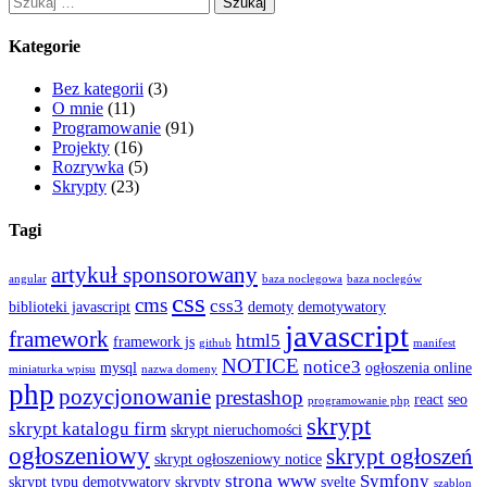
Kategorie
Bez kategorii
(3)
O mnie
(11)
Programowanie
(91)
Projekty
(16)
Rozrywka
(5)
Skrypty
(23)
Tagi
artykuł sponsorowany
angular
baza noclegowa
baza noclegów
css
cms
css3
biblioteki javascript
demoty
demotywatory
javascript
framework
html5
framework js
github
manifest
NOTICE
notice3
mysql
ogłoszenia online
miniaturka wpisu
nazwa domeny
php
pozycjonowanie
prestashop
react
seo
programowanie php
skrypt
skrypt katalogu firm
skrypt nieruchomości
ogłoszeniowy
skrypt ogłoszeń
skrypt ogłoszeniowy notice
strona www
Symfony
skrypt typu demotywatory
skrypty
svelte
szablon