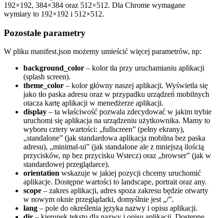
192×192, 384×384 oraz 512×512. Dla Chrome wymagane
wymiary to 192×192 i 512×512.
Pozostałe parametry
W pliku manifest.json możemy umieścić więcej parametrów, np:
background_color
– kolor tła przy uruchamianiu aplikacji
(splash screen).
theme_color
– kolor główny naszej aplikacji. Wyświetla się
jako tło paska adresu oraz w przypadku urządzeń mobilnych
otacza kartę aplikacji w menedżerze aplikacji.
display
– ta właściwość pozwala zdecydować w jakim trybie
uruchomi się aplikacja na urządzeniu użytkownika. Mamy to
wyboru cztery wartości: „fullscreen” (pełny ekrany),
„standalone” (jak standardowa aplikacja mobilna bez paska
adresu), „minimal-ui” (jak standalone ale z mniejszą ilością
przycisków, np bez przycisku Wstecz) oraz „browser” (jak w
standardowej przeglądarce).
orientation
wskazuje w jakiej pozycji chcemy uruchomić
aplikacje. Dostępne wartości to landscape, portrait oraz any.
scope
– zakres aplikacji, adres spoza zakresu będzie otwarty
w nowym oknie przeglądarki, domyślnie jest „/”.
lang
– pole do określenia języka nazwy i opisu aplikacji.
dir
– kierunek tekstu dla nazwy i opisu aplikacji. Dostępne