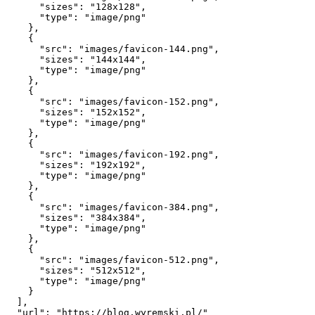
      "sizes": "128x128",

      "type": "image/png"

    },

    {

      "src": "images/favicon-144.png",

      "sizes": "144x144",

      "type": "image/png"

    },

    {

      "src": "images/favicon-152.png",

      "sizes": "152x152",

      "type": "image/png"

    },

    {

      "src": "images/favicon-192.png",

      "sizes": "192x192",

      "type": "image/png"

    },

    {

      "src": "images/favicon-384.png",

      "sizes": "384x384",

      "type": "image/png"

    },

    {

      "src": "images/favicon-512.png",

      "sizes": "512x512",

      "type": "image/png"

    }

  ],

  "url": "https://blog.wyremski.pl/"
