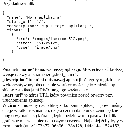
Przykładowy plik:
{

  "name": "Moja aplikacja",

  "start_url": "/",

  "description": "Opis mojej aplikacji",

  "icons": [

    {

      "src": "images/favicon-512.png",

      "sizes": "512x512",

      "type": "image/png"

    }

  ]

}
Parametr „
name
” to nazwa naszej aplikacji. Można też dać krótszą
wersję nazwy a parametrze „short_name”.
„
description
” to krótki opis naszej aplikacji. Z reguły nigdzie nie
wykorzystywany obecnie, ale wkrótce może się to zmienić, np
sklepy z aplikacjami PWA mogą go wyświetlać.
„
start_url
” to adres URL który powinien zostać otwarty przy
uruchomieniu aplikacji
W „
icons
” możemy dać tablicę z ikonkami aplikacji – powinniśmy
dać je w kilku rozmiarach, dzięki czemu dane urządzenie będzie
mogło wybrać taką która najlepiej będzie w nim pasowała. Pliki
graficzne muszą istnieć na naszym serwerze. Najlepiej żeby były w
rozmiarach (w px): 72×72, 96×96, 128×128, 144×144, 152×152,