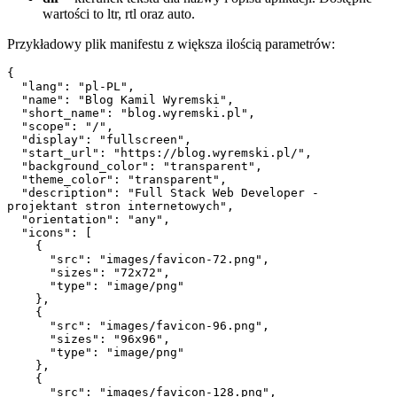
wartości to ltr, rtl oraz auto.
Przykładowy plik manifestu z większa ilością parametrów:
{

  "lang": "pl-PL",

  "name": "Blog Kamil Wyremski",

  "short_name": "blog.wyremski.pl",

  "scope": "/",

  "display": "fullscreen",

  "start_url": "https://blog.wyremski.pl/",

  "background_color": "transparent",

  "theme_color": "transparent",

  "description": "Full Stack Web Developer - 
projektant stron internetowych",

  "orientation": "any",

  "icons": [

    {

      "src": "images/favicon-72.png",

      "sizes": "72x72",

      "type": "image/png"

    },

    {

      "src": "images/favicon-96.png",

      "sizes": "96x96",

      "type": "image/png"

    },

    {

      "src": "images/favicon-128.png",
