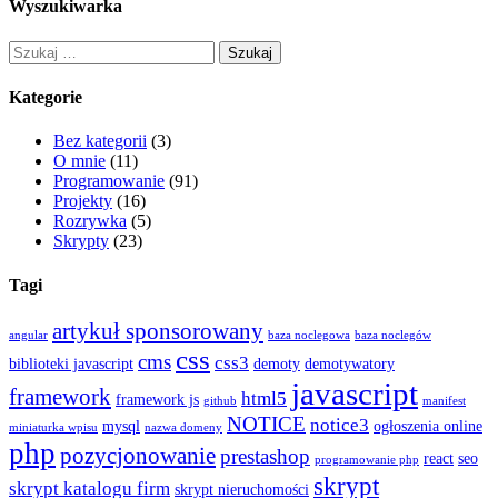
Wyszukiwarka
Szukaj:
Kategorie
Bez kategorii
(3)
O mnie
(11)
Programowanie
(91)
Projekty
(16)
Rozrywka
(5)
Skrypty
(23)
Tagi
artykuł sponsorowany
angular
baza noclegowa
baza noclegów
css
cms
css3
biblioteki javascript
demoty
demotywatory
javascript
framework
html5
framework js
github
manifest
NOTICE
notice3
mysql
ogłoszenia online
miniaturka wpisu
nazwa domeny
php
pozycjonowanie
prestashop
react
seo
programowanie php
skrypt
skrypt katalogu firm
skrypt nieruchomości