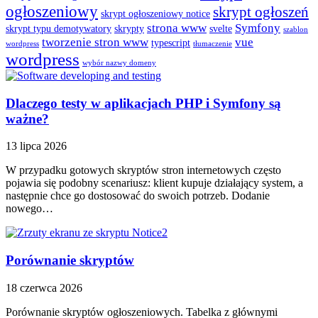
ogłoszeniowy
skrypt ogłoszeń
skrypt ogłoszeniowy notice
strona www
Symfony
skrypt typu demotywatory
skrypty
svelte
szablon
tworzenie stron www
vue
typescript
wordpress
tłumaczenie
wordpress
wybór nazwy domeny
Dlaczego testy w aplikacjach PHP i Symfony są
ważne?
13 lipca 2026
W przypadku gotowych skryptów stron internetowych często
pojawia się podobny scenariusz: klient kupuje działający system, a
następnie chce go dostosować do swoich potrzeb. Dodanie
nowego…
Porównanie skryptów
18 czerwca 2026
Porównanie skryptów ogłoszeniowych. Tabelka z głównymi