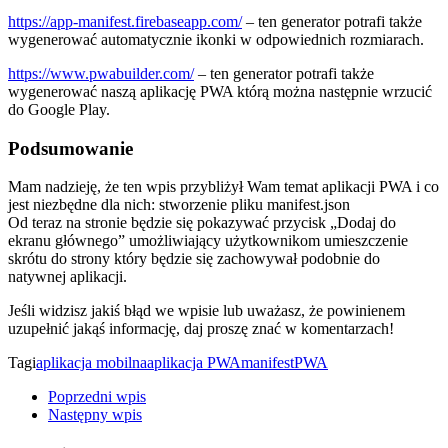
https://app-manifest.firebaseapp.com/
– ten generator potrafi także
wygenerować automatycznie ikonki w odpowiednich rozmiarach.
https://www.pwabuilder.com/
– ten generator potrafi także
wygenerować naszą aplikację PWA którą można następnie wrzucić
do Google Play.
Podsumowanie
Mam nadzieję, że ten wpis przybliżył Wam temat aplikacji PWA i co
jest niezbędne dla nich: stworzenie pliku manifest.json
Od teraz na stronie będzie się pokazywać przycisk „Dodaj do
ekranu głównego” umożliwiający użytkownikom umieszczenie
skrótu do strony który będzie się zachowywał podobnie do
natywnej aplikacji.
Jeśli widzisz jakiś błąd we wpisie lub uważasz, że powinienem
uzupełnić jakąś informację, daj proszę znać w komentarzach!
Tagi
aplikacja mobilna
aplikacja PWA
manifest
PWA
Poprzedni wpis
Następny wpis