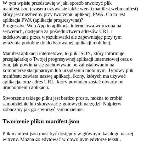
W tym wpisie przedstawię w jaki sposób stworzyć plik
manifest.json (czasem używa się także wersji manifest.webmanifest)
który jest niezbędny przy tworzeniu aplikacji PWA. Co to jest
aplikacja PWA (aplikacja progresywna)?
Progressive Web App to aplikacja internetowa wdrożona na
serwerach, dostępna za pośrednictwem adresów URL i
indeksowana przez wyszukiwarki ale zapewniając przy tym
wrażenia podobne do dedykowanej aplikacji mobilnej.
Manifest aplikacji internetowej to plik JSON, który informuje
przeglądarkę o Twojej progresywnej aplikacji internetowej oraz o
tym, jak powinna się zachowywać po zainstalowaniu na
komputerze stacjonarnym lub urządzeniu mobilnym. Typowy plik
manifestu zawiera nazwę aplikacji, ikony, których ma używać
aplikacja, oraz adres URL, który powinien zostać otwarty po
uruchomieniu aplikacji.
Stworzenie takiego pliku jest bardzo proste, można to zrobić
samodzielnie lub skorzystać z gotowych narzędzi. Najpierw
zobaczmy jak go stworzyć samodzielnie.
Tworzenie pliku manifest.json
Plik manifest.json musi być dostępny w głównym katalogu naszej
witryny. Można go edytować w dowolnym edytorze tekstu.